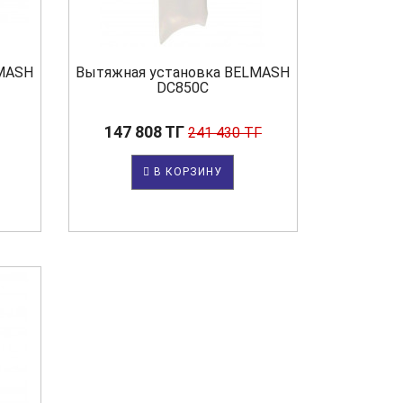
LMASH
Вытяжная установка BELMASH
DC850C
147 808 ТГ
241 430 ТГ
В КОРЗИНУ