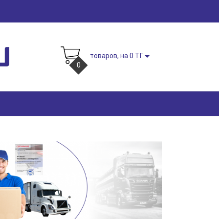
товаров, на 0 ТГ
0