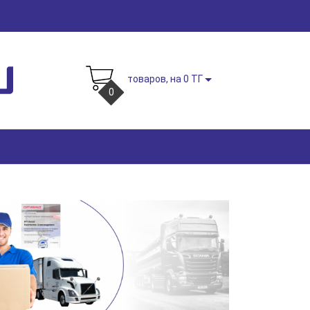
товаров, на 0 ТГ
0