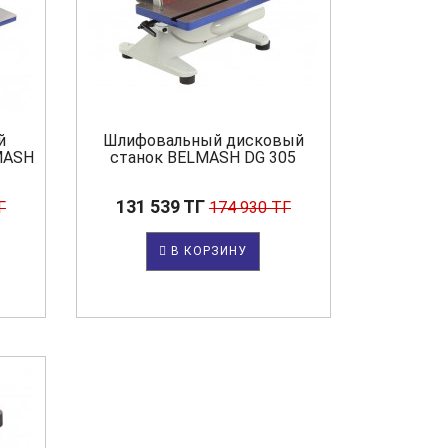
й
Шлифовальный дисковый
MASH
станок BELMASH DG 305
131 539 ТГ
Г
174 930 ТГ
В КОРЗИНУ