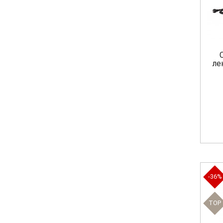
ле
-36%
TOP