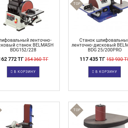
TOP
лифовальный ленточно-
Станок шлифовальны
сковый станок BELMASH
ленточно-дисковый BEL
BDG152/228
BDG 25/200PRO
162 772 ТГ
117 435 ТГ
254 360 ТГ
153 930 Т
В КОРЗИНУ
В КОРЗИНУ
TOP