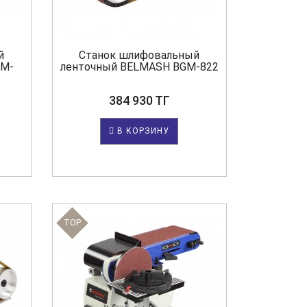
й
Станок шлифовальный
GM-
ленточный BELMASH BGM-822
384 930 ТГ
В КОРЗИНУ
TOP