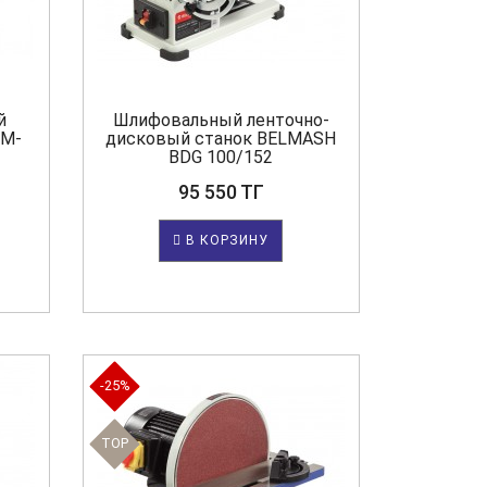
й
Шлифовальный ленточно-
GM-
дисковый станок BELMASH
BDG 100/152
95 550 ТГ
В КОРЗИНУ
-25%
TOP