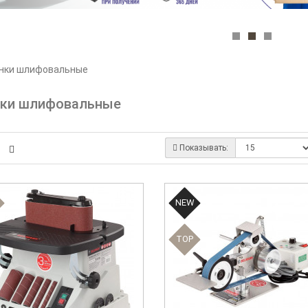
нки шлифовальные
нки шлифовальные
Показывать:
NEW
TOP